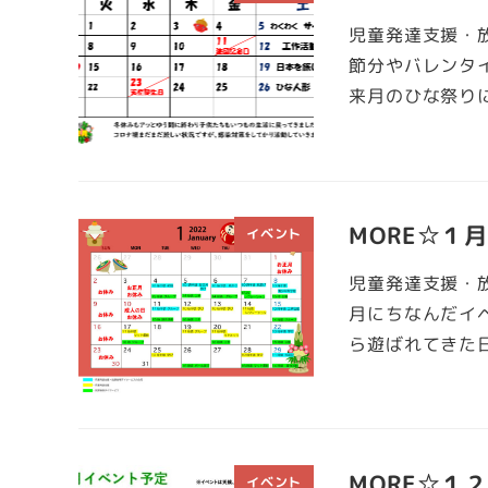
児童発達支援・放
節分やバレンタ
来月のひな祭り
MORE☆１
イベント
児童発達支援・放
月にちなんだイ
ら遊ばれてきた
MORE☆１
イベント