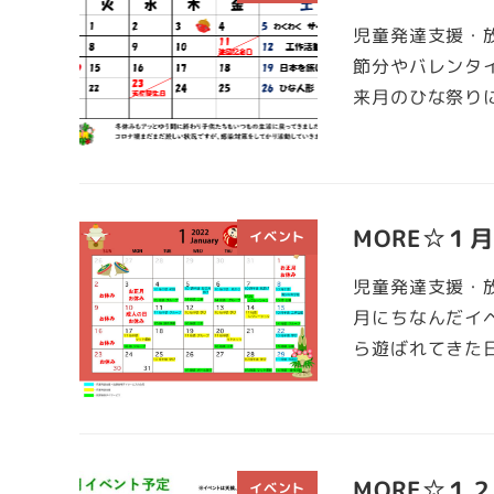
児童発達支援・放
節分やバレンタ
来月のひな祭り
MORE☆１
イベント
児童発達支援・放
月にちなんだイ
ら遊ばれてきた
MORE☆１
イベント