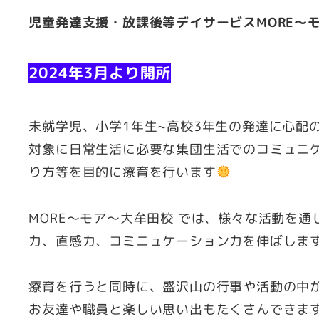
児童発達支援・放課後等デイサービスMORE～モ
2024年3月より開所
未就学児、小学1年生~高校3年生の発達に心配
対象に日常生活に必要な集団生活でのコミュニ
り方等を目的に療育を行います
MORE～モア～大牟田校 では、様々な活動を
力、直感力、コミニュケーション力を伸ばしま
療育を行うと同時に、盛沢山の行事や活動の中
お友達や職員と楽しい思い出もたくさんできま