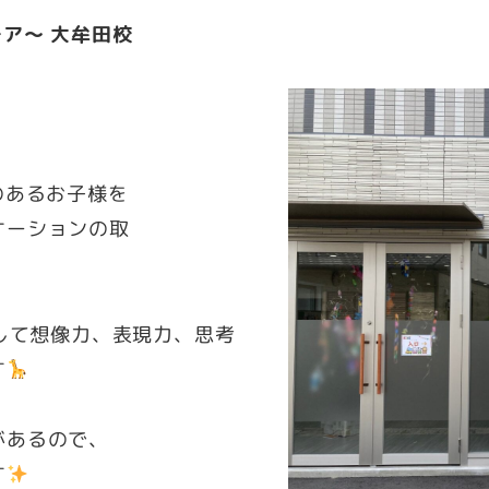
ア～ 大牟田校
のあるお子様を
ケーションの取
通して想像力、表現力、思考
す
があるので、
す